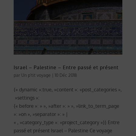
Israel – Palestine – Entre passé et présent
par
Un p'tit voyage
|
10 Déc 2018
{« dynamic »:true, »content »: »post_categories »,
»settings »:
{« before »: » », »after »: » », »link_to_term_page
»: »on », »separator »: » |
« , »category_type »: »project_category »}} Entre
passé et présent Israel – Palestine Ce voyage