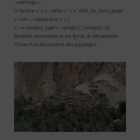
»settings »:
{« before »: » », »after »: » », »link_to_term_page
»: »on », »separator »: » |
« , »category_type »: »project_category »}}
Beautés omanaises et les fjords du Musandam
Oman A la découverte des paysages...