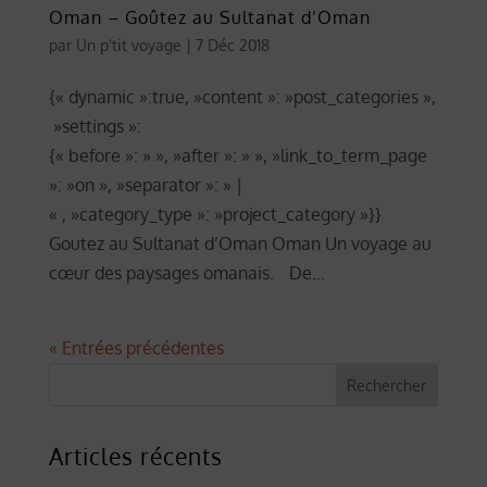
Oman – Goûtez au Sultanat d’Oman
par
Un p'tit voyage
|
7 Déc 2018
{« dynamic »:true, »content »: »post_categories »,
»settings »:
{« before »: » », »after »: » », »link_to_term_page
»: »on », »separator »: » |
« , »category_type »: »project_category »}}
Goutez au Sultanat d’Oman Oman Un voyage au
cœur des paysages omanais. De...
« Entrées précédentes
Articles récents