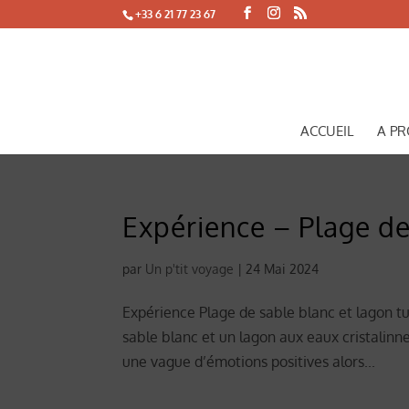
+33 6 21 77 23 67
ACCUEIL
A P
Expérience – Plage de
par
Un p'tit voyage
|
24 Mai 2024
Expérience Plage de sable blanc et lagon tu
sable blanc et un lagon aux eaux cristalinn
une vague d’émotions positives alors...