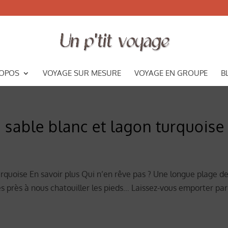
ROPOS
VOYAGE SUR MESURE
VOYAGE EN GROUPE
B
 sable blanc et lagon turquoise
rquoise En savoir plus Qui n’en rêve pas ? Une longue plage d
es près à nous chatouiller les pieds… Laissez-vous emporter par