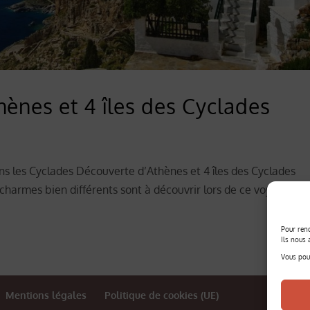
ènes et 4 îles des Cyclades
ns les Cyclades Découverte d’Athènes et 4 îles des Cyclades
 charmes bien différents sont à découvrir lors de ce voyage mê
Pour rend
Ils nous 
Vous pouv
Mentions légales
Politique de cookies (UE)